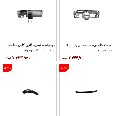
پوسته داشبورد مناسب پراید x100
مجموعه داشبورد فلزی كامل مناسب
برند مهرخواه
پراید x100 برند مهرخواه
۷,۳۳۳,۵۵۰
۲,۴۴۴,۹۰۰
42%
42%