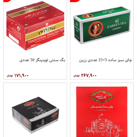
چای سبز ساده 5+25 عددی زرین
بگ سنتی توینینگز 50 عددی
۱۷۱,۹۰۰
۲۶۷,۹۰۰