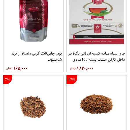
چای سیاه ساده کیسه ای (تی بگ) در
پودر چایی250 گرمی ماسالا از برند
داخل کارتن هشت بسته 100عددی
شاهسوند
برند دبش
۱۶۵,۰۰۰
۱,۱۲۰,۰۰۰
7%
17%