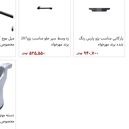
پاركابی مناسب پژو پارس رنگ
زه وسط سپر جلو مناسب پژو207
میل موج 
شده برند مهرخواه
برند مهرخواه
مخصوص خو
۵۲۵,۵۵۰
۹۴۰,۷۰۰
فروشگاه م
دسته موتو
مخصوص خو