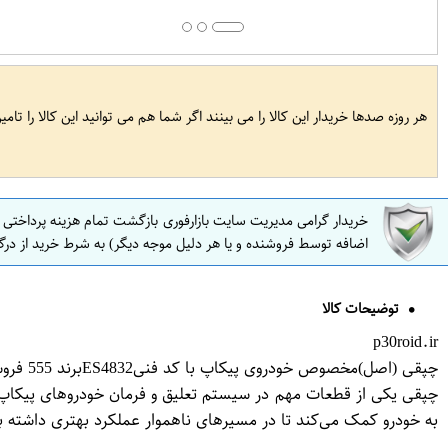
هر روزه صدها خریدار این کالا را می بینند اگر شما هم می توانید این کالا را تام
خریدار گرامی مدیریت سایت بازارفوری بازگشت تمام هزینه پرداختی
اضافه توسط فروشنده و یا هر دلیل موجه دیگر) به شرط خرید از درگ
توضیحات کالا
p30roid.ir
چپقی (اصل)مخصوص خودروی پیکاپ با کد فنیES4832برند 555 فروشگاه مگاموتور
چپقی یکی از قطعات مهم در سیستم تعلیق و فرمان خودروهای پیکاپ اس
به خودرو کمک می‌کند تا در مسیرهای ناهموار عملکرد بهتری داشته ب