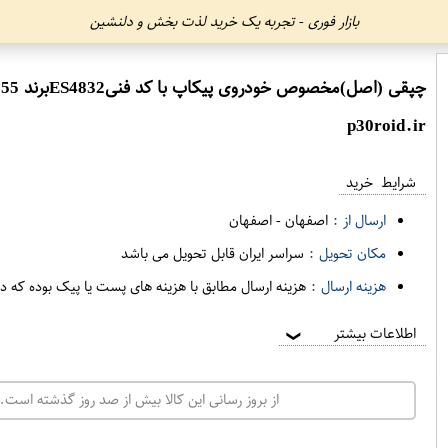
بازار فوری - تجربه یک خرید لذت بخش و دلنشین
چپقی (اصل)مخصوص خودروی پیکاپ با کد فنیES4832برند 555 فروشگاه مگاموتور
p30roid.ir
شرایط خرید
ارسال از :
اصفهان
-
اصفهان
مکان تحویل :
سراسر ایران قابل تحویل می باشد
هزینه ارسال :
هزینه ارسال مطابق با هزینه های پست یا پیک بوده که د
اطلاعات بیشتر
❯
از بروز رسانی این کالا بیش از صد روز گذشته است. 