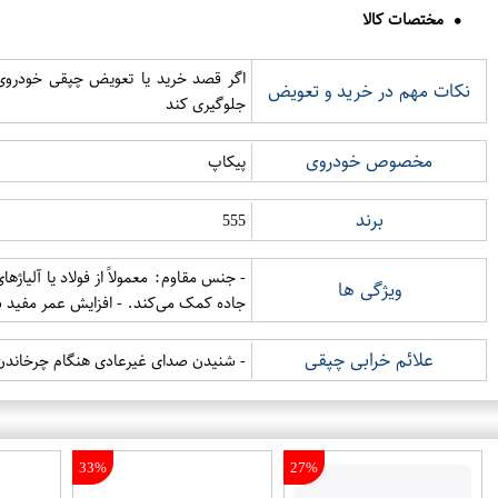
مختصات کالا
اگر قصد خرید یا تعویض چپقی خودروی پ
نکات مهم در خرید و تعویض
جلوگیری کند
مخصوص خودروی
پیکاپ
برند
555
- جنس مقاوم: معمولاً از فولاد یا آلیاژ
ویژگی ها
جاده کمک می‌کند. - افزایش عمر مفید
علائم خرابی چپقی
- شنیدن صدای غیرعادی هنگام چرخاندن ف
33%
27%