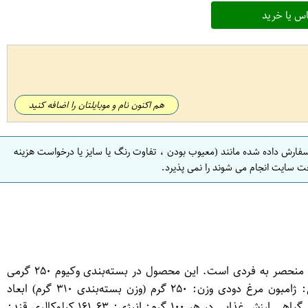
س یا خرید
هم اکنون نام و موبایلتان را اضافه کنید
سفارش داده شده مانند (معیوب بودن ، تفاوت رنگ یا سایز یا درخواست هزینه
ت سایت انجام می شوند را نمی پذیرد.
ژامبون مرغ دودی ۹۰ درصد وکیوم ۲۵۰ گرم یک محصول پروتئینی با کیفیت بالا است که از ۹۰٪ گوشت مرغ تهیه شده و دارای طعم دودی منحصر به فردی است. این محصول در بسته‌بندی وکیوم ۲۵۰ گرمی
عرضه می‌شود و به دلیل شرایط ویژه نگهداری، امکان مرجوع کردن آن با دلیل «انصراف از خرید» وجود ندارد. ویژگی‌های محصول: نوع: ژامبون مرغ دودی وزن: ۲۵۰ گرم (وزن بسته‌بندی ۳۱۰ گرم) ابعاد
بسته‌بندی: ۱۶ × ۱۸ × ۲ سانتی‌متر شماره پروانه بهداشت: ۴۹-۱۰۵۸۹ مواد تشکیل‌دهنده: ۹۰٪ گوشت مرغ، ادویه‌های خاص، نمک، روغن گیاهی ارزش غذایی در هر ۱۰۰ گرم: انرژی: ۱۶۱.۶۳ کیلوکالری قند: