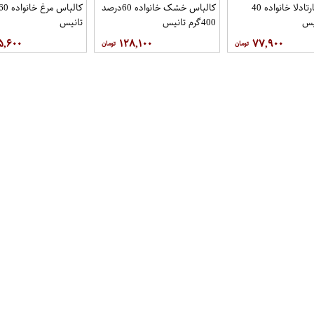
کالباس مارتادلا خانواده 40
کالباس خشک خانواده 60درصد
یس
400گرم تانیس
تانیس
۵,۶۰۰
۱۲۸,۱۰۰
۷۷,۹۰۰