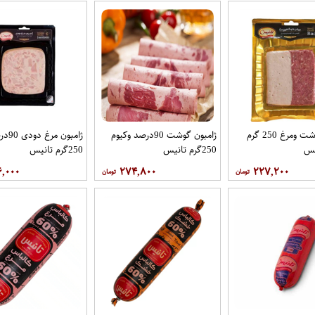
بیکین گوشت ومرغ 250 گرم
ژامبون گوشت 90درصد وکیوم
ژامبون
یس
250گرم تانیس
250گرم تانیس
۶,۰۰۰
۲۷۴,۸۰۰
۲۲۷,۲۰۰