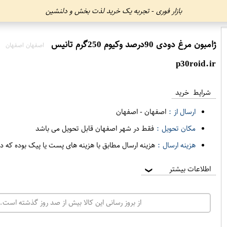
بازار فوری - تجربه یک خرید لذت بخش و دلنشین
ژامبون مرغ دودی 90درصد وکیوم 250گرم تانیس
اصفهان اصفهان
p30roid.ir
شرایط خرید
ارسال از :
اصفهان
-
اصفهان
مکان تحویل :
فقط در شهر اصفهان قابل تحویل می باشد
هزینه ارسال :
هزینه ارسال مطابق با هزینه های پست یا پیک بوده که د
اطلاعات بیشتر
❯
از بروز رسانی این کالا بیش از صد روز گذشته است. 