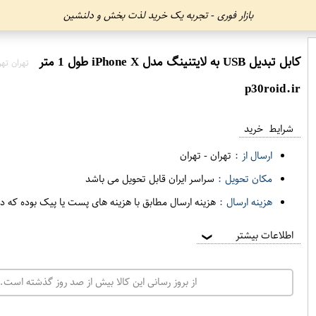
بازار فوری - تجربه یک خرید لذت بخش و دلنشین
کابل تبدیل USB به لایتنینگ مدل iPhone X طول 1 متر
تهران تهر
p30roid.ir
شرایط خرید
ارسال از :
تهران
-
تهران
مکان تحویل :
سراسر ایران قابل تحویل می باشد
هزینه ارسال :
هزینه ارسال مطابق با هزینه های پست یا پیک بوده که د
اطلاعات بیشتر
❯
از بروز رسانی این کالا بیش از صد روز گذشته است. 