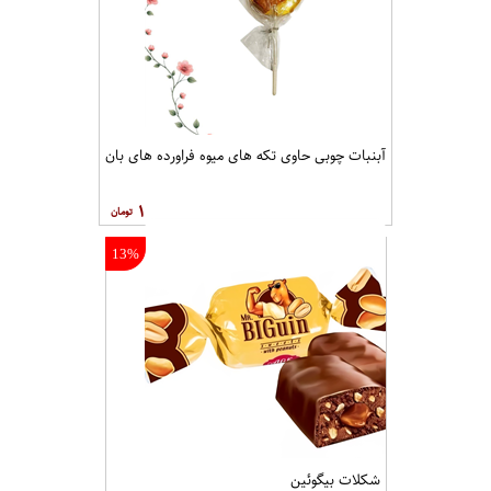
آبنبات چوبی حاوی تکه های میوه فراورده های بان
۱
13%
شکلات بیگوئین