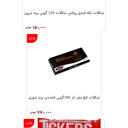
شکلات تکه فندق روکش شکلات 220 گرمی برند تریپرز
۱۵۰,۰۰۰
24%
شکلات تلخ مغز دار 100گرمی 6عددی برند شونیز
۷۸۰,۰۰۰
14%