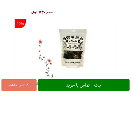
۷۴۰,۰۰۰
90%
حلوا مغزین فندقی کاکائویی برای درمان کم خونی فراورده های بان
چت ، تماس یا خرید
کالاهای مشابه
۱
90%