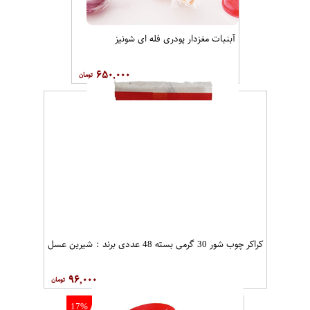
آبنبات مغزدار پودری فله ای شونیز
۶۵۰,۰۰۰
کراکر چوب شور 30 گرمی بسته 48 عددی برند : شیرین عسل
۹۶,۰۰۰
17%