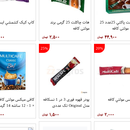
هات چاکلت پاکتي 25عدد 25
هات چاکلت 25 گرمی برند
کاپ کيک کشمشي ايست
 مولتي کافه
مولتي کافه
۰۰۰
۲,۵۰۰
۴۴,۹۰۰
25%
20%
س مولتي کافه
پودر قهوه فوری 3 در 1 نسکافه
مدل Original تک عددی
× 1 - 12 ساشه 14 گرمی
۰۰۰
۱,۵۰۰
۲,۰۰۰