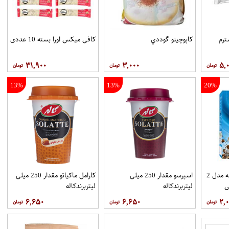
رم
کاپوچينو گوددي
کافی میکس اورا بسته 10 عددی
۳۱,۹۰۰
۳,۰۰۰
۵,
13%
13%
20%
کافی میکس مولتی کافه مدل 2
اسپرسو مقدار 250 میلی
کارامل ماکیاتو مقدار 250 میلی
لیتربرندکاله
لیتربرندکاله
۶,۶۵۰
۶,۶۵۰
۲,