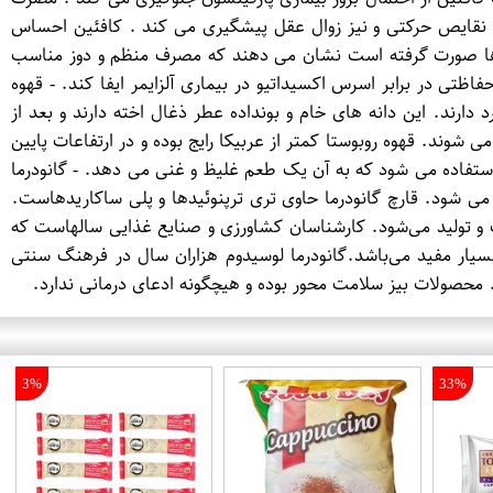
، از نقایص حرکتی و نیز زوال عقل پیشگیری می کند . کافئین احساس
ان ها صورت گرفته است نشان می دهند که مصرف منظم و دوز مناسب
ظتی در برابر اسرس اکسیداتیو در بیماری آلزایمر ایفا کند. - قهوه
ارند. این دانه های خام و بونداده عطر ذغال اخته دارند و بعد از
 شوند. قهوه روبوستا کمتر از عربیکا رایج بوده و در ارتفاعات پایین
استفاده می شود که به آن یک طعم غلیظ و غنی می دهد. - گانودرما
می شود. قارچ گانودرما حاوی تری ترپنوئیدها و پلی ساکاریدهاست.
ت و تولید می‌شود. کارشناسان کشاورزی و صنایع غذایی سالهاست که
بسیار مفید می‌باشد.گانودرما لوسیدوم هزاران سال در فرهنگ سنتی
. محصولات بیز سلامت محور بوده و هیچگونه ادعای درمانی ندارد.
3%
33%