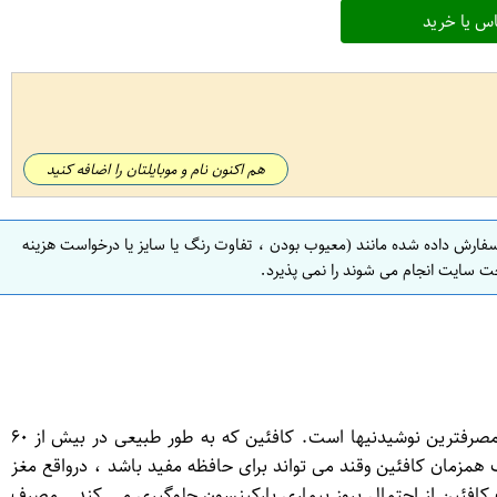
س یا خرید
هم اکنون نام و موبایلتان را اضافه کنید
سفارش داده شده مانند (معیوب بودن ، تفاوت رنگ یا سایز یا درخواست هزینه
ت سایت انجام می شوند را نمی پذیرد.
اطلاعات بیشتر از- کافه لاته با قارچ گانودرما ۲۰ عددی - کافه لاته با قارچ گانودرما قهوه به علت داشتن کافئین و مزه و عطر آن یكی از پرمصرفترین نوشیدنیها است. کافئین که به طور طبیعی در بیش از ۶۰
همزمان کافئین وقند می تواند برای حافظه مفید باشد ، درواقع مغز
ف کافئین از احتمال بروز بیماری پارکینسون جلوگیری می کند . مصرف