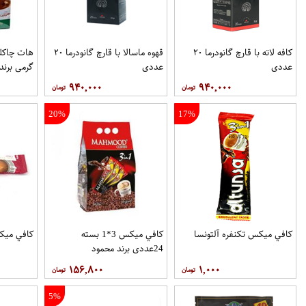
کافه لاته با قارچ گانودرما ۲۰
قهوه ماسالا با قارچ گانودرما ۲۰
عددی
عددی
گرمی برند
۹۴۰,۰۰۰
۹۴۰,۰۰۰
20%
17%
کافي ميکس تکنفره آلتونسا
کافي ميکس 3*1 بسته
کافي ميک
24عددی برند محمود
۱۵۶,۸۰۰
۱,۰۰۰
5%