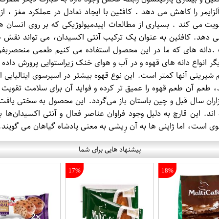
 آلزایمر را کاهش می دهد . کافئین با ایجاد تعادل در عملکرد مغز 
قویت می کند . بسیاری از مطالعات اپیدمیولوژیکی که بر روی انس
 می دهد. کافئین به عنوان یک ترکیب آنتی اکسیدان، می تواند نقش حفا
 .دانه های که ما در این محصول استفاده می کنیم طعمی منحصربفرد د
گر انواع دانه های قهوه و در آب و هوای خنک زیراستوایی پرورش داده می
 شیرینی آنها کمتر است. این نوع قهوه بیشتر در اسپرسوی ایتالیایی 
د، طعم آن طعم قهوه را عمیق تر کرده و فواید آن برای سلامت تقویت 
هزاران سال قبل و چین باستان باز می‌گردد. این محصول به سختی یاف
اند. این قارچ به دلیل وجود فراوان عناصر فعال و آنتی اکسیدان‌ها 
نوی است، اما ژاپنی ها به آن رِیشی به معنی پادشاه گیاهان می گویند
پیشنهاد هایی برای شما
17%
18%