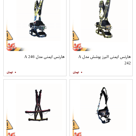
هارنس ایمنی البرز پوشش مدل A
هارنس ایمنی مدل A 246
242
۰
۰