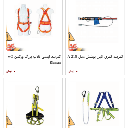
کمربند کمری البرز پوشش مدل A 218
کمربند ایمنی قلاب بزرگ ورکمن wO​
Rkman
۰
۰