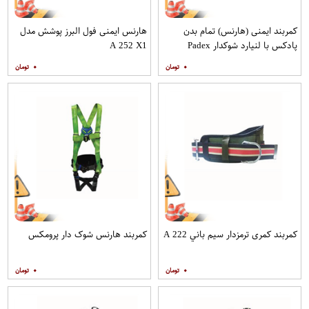
کمربند ایمنی (هارنس) تمام بدن
هارنس ایمنی فول البرز پوشش مدل
پادکس با لنیارد شوکدار Padex
A 252 X1
۰
۰
کمربند کمری ترمزدار سيم باني A 222
کمربند هارنس شوک دار پرومکس
۰
۰