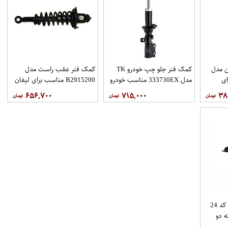
ن مدل
کمک فنر جلو چپ خودرو TK
کمک فنر عقب راست مدل
رای
مدل 333730EX مناسب خودرو
B2915200 مناسب برای لیفان
تیبا
620
۶۵۶,۷۰۰
۷۱۵,۰۰۰
۳۸
کمک فنر جلو کوشاوران کد 24
 دو