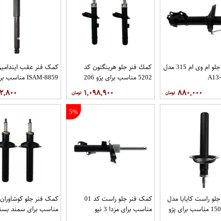
کمک فنر جلو ام وی ام 315 مدل
كمك فنر جلو هرينگتون كد
کمک فنر عقب ایندامی
A13
5202 مناسب براي پژو 206
ISAM-8859 مناسب ب
بسته 2 عددي
نیسان زامیاد
۲,۸۰۰
۱,۰۹۸,۹۰۰
۸۸۰,۰۰۰
5%
لو راست کایابا مدل
کمک فنر جلو راست کد 01
1500100210 مناسب برای پژو
مناسب برای مزدا 3 نیو
مناسب برای سمند بسته
عددی