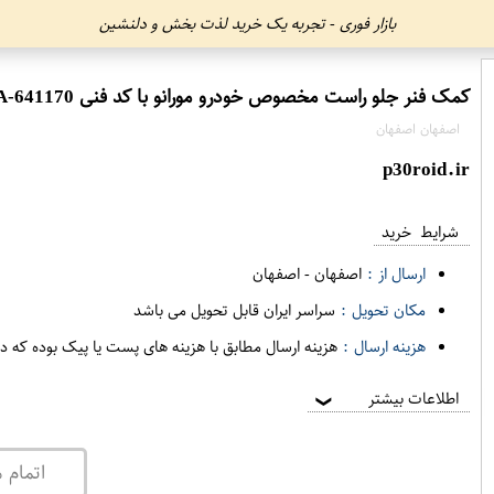
بازار فوری - تجربه یک خرید لذت بخش و دلنشین
کمک فنر جلو راست مخصوص خودرو مورانو با کد فنی 641170-E2302CB10A برند JPC مدل 2008 فروشگاه مگاموتور
اصفهان اصفهان
p30roid.ir
شرایط خرید
ارسال از :
اصفهان
-
اصفهان
مکان تحویل :
سراسر ایران قابل تحویل می باشد
هزینه ارسال :
هزینه ارسال مطابق با هزینه های پست یا پیک بوده که د
اطلاعات بیشتر
❯
اتمام 