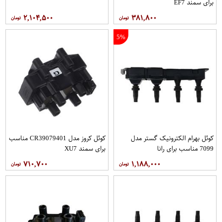
برای سمند EF7
۲,۱۰۴,۵۰۰
۳۸۱,۸۰۰
5%
کوئل بهرام الکترونیک گستر مدل
کوئل کروز مدل CR39079401 مناسب
7099 مناسب برای رانا
برای سمند XU7
۷۱۰,۷۰۰
۱,۱۸۸,۰۰۰