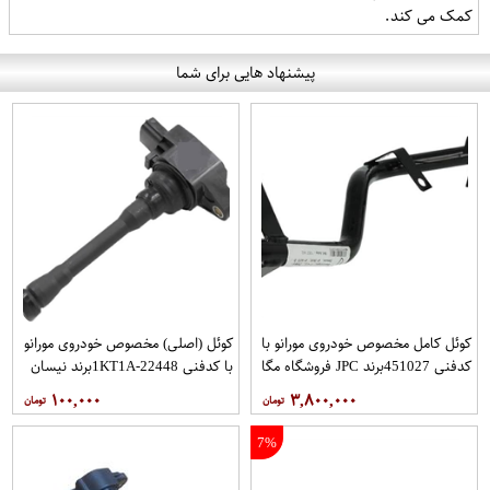
کمک می کند.
پیشنهاد هایی برای شما
کوئل کامل مخصوص خودروی مورانو با
کوئل (اصلی) مخصوص خودروی مورانو
کدفنی 451027برند JPC فروشگاه مگا
با کدفنی 22448-1KT1Aبرند نیسان
موتور
موتور فروشگاه مگا موتور
۱۰۰,۰۰۰
۳,۸۰۰,۰۰۰
7%