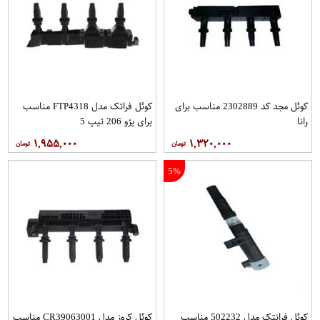
کوئل مجد کد 2302889 مناسب برای
کوئل فراتک مدل FTP4318 مناسب
رانا
برای پژو 206 تیپ 5
۱,۹۵۵,۰۰۰
۱,۳۲۰,۰۰۰
5%
کوئل فرانتک مدل 502232 مناسب
کوئل کروز مدل CR39063001 مناسب