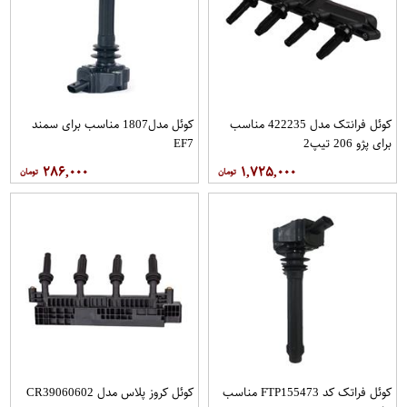
کوئل فرانتک مدل 422235 مناسب
کوئل مدل1807 مناسب برای سمند
برای پژو 206 تیپ2
EF7
۲۸۶,۰۰۰
۱,۷۲۵,۰۰۰
کوئل فراتک کد FTP155473 مناسب
کوئل کروز پلاس مدل CR39060602