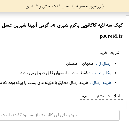
بازار فوری - تجربه یک خرید لذت بخش و دلنشین
کیک سه لایه کاکائویی باکرم شیری 50 گرمی آلبینا شیرین عسل
p30roid.ir
شرایط خرید
ارسال از :
اصفهان
-
اصفهان
مکان تحویل :
فقط در شهر اصفهان قابل تحویل می باشد
هزینه ارسال :
هزینه ارسال مطابق با هزینه های پست یا پیک بوده که د
اطلاعات بیشتر
❯
از بروز رسانی این کالا بیش از صد روز گذشته است. 