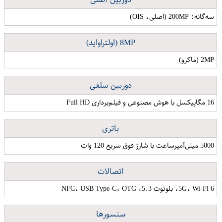
سه‌گانه: 200MP (اصلی، OIS)
8MP (اولتراواید)
2MP (ماکرو)
دوربین سلفی
16 مگاپیکسل با هوش مصنوعی و فیلم‌برداری Full HD
باتری
5000 میلی‌آمپرساعت با شارژ فوق سریع 120 وات
اتصالات
5G، Wi-Fi 6، بلوتوث 5.3، NFC، USB Type-C، OTG
سنسورها