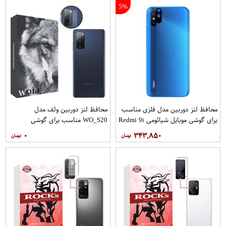
5%
محافظ لنز دوربین مدل فلزی مناسب
محافظ لنز دوربین ولف مدل
برای گوشی موبایل شیائومی Redmi 9i
WO_S20 مناسب برای گوشی
Sport بسته 40 عددی
موبایل سامسونگ Galaxy S20 FE
۰
۳۴۳,۸۵۰