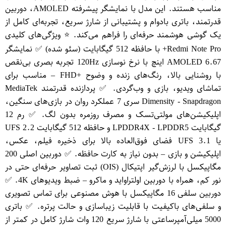
مناسب هستند. این مدل با نمایشگر پیشرفته AMOLED، دوربین
قدرتمند، باتری بادوام و پشتیبانی از شارژ سریع، تجربه‌ای کامل از
یک گوشی هوشمند حرفه‌ای را فراهم می‌کند. ⭐ ویژگی‌های کلیدی
Redmi Note Pro+ با حافظه 512 گیگابایت (سئو شده) ✅ نمایشگر
AMOLED 6.67 اینچ با نرخ نوسازی 120Hz تجربه بصری بی‌نقص
با روشنایی بالا، رنگ‌های زنده و وضوح +FHD – مناسب برای
تماشای ویدیو، بازی و وب‌گردی. ✅ پردازنده قدرتمند MediaTek
Dimensity - Snapdragon سری 7 عملکرد روان در بازی‌های سنگین،
اپلیکیشن‌های مولتی‌تسک و مصرف روزمره بدون لگ. ✅ رم 12
گیگابایت LPDDR4X - LPDDR5 و حافظه 512 گیگابایت UFS 2.2
یا UFS 3.1 فضای فوق‌العاده بالا برای ذخیره فیلم، عکس،
اپلیکیشن و بازی – بدون نیاز به کارت حافظه. ✅ دوربین اصلی 200
مگاپیکسل با لرزش‌گیر اپتیکال (OIS) ثبت تصاویر حرفه‌ای حتی در
نور کم، همراه با دوربین اولتراواید و ماکرو – ضبط ویدیوهای 4K. ✅
دوربین سلفی 16 مگاپیکسل با هوش مصنوعی برای تماس تصویری
و سلفی‌های باکیفیت با قابلیت زیباسازی و حالت پرتره. ✅ باتری
5000 میلی‌آمپرساعتی با شارژ سریع 120 وات شارژ کامل در کمتر از