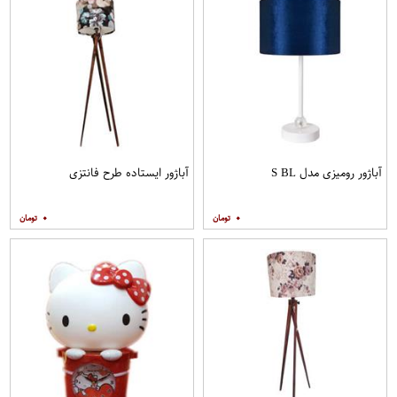
آباژور رومیزی مدل S BL
آباژور ایستاده طرح فانتزی
۰
۰