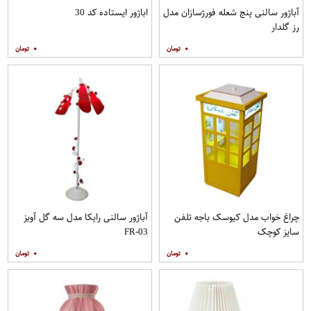
آباژور سالنی پنج شعله فورژسازان مدل
اباژور ایستاده کد 30
رز گلدار
۰
۰
چراغ خواب مدل کیوسک باجه تلفن
آباژور سالنی رایکا مدل سه گل آویز
سایز کوچک
FR-03
۰
۰