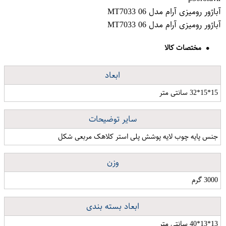
آباژور رومیزی آرام مدل MT7033 06
آباژور رومیزی آرام مدل MT7033 06
مختصات کالا
ابعاد
15*15*32 سانتی متر
سایر توضیحات
جنس پایه چوب لایه پوشش پلی استر کلاهک مربعی شکل
وزن
3000 گرم
ابعاد بسته بندی
13*13*40 سانتی متر