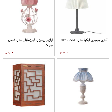
آباژور رومیزی ایکیا مدل ANGLAND
آباژور رومیزی فورژسازان مدل قفس
کوچک
۰
۰