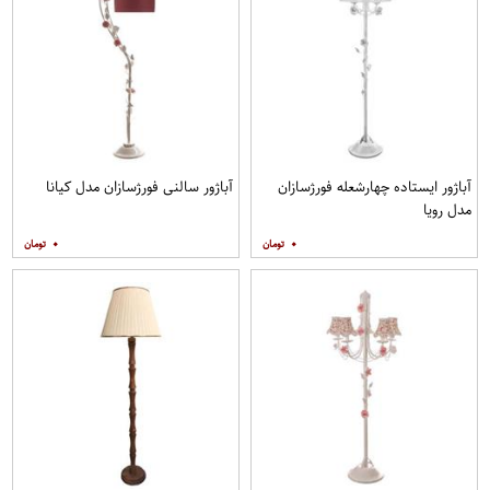
آباژور ایستاده چهارشعله فورژسازان
آباژور سالنی فورژسازان مدل کیانا
مدل رویا
۰
۰