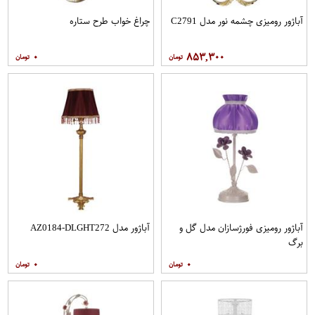
آباژور رومیزی چشمه نور مدل C2791
چراغ خواب طرح ستاره
۰
۸۵۳,۳۰۰
آباژور رومیزی فورژسازان مدل گل و
آباژور مدل AZ0184-DLGHT272
برگ
۰
۰