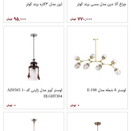
چراغ آلا دین مدل مسی برند کوثر
لیزر مدل ۳کاره برند کوثر
۹۵,۰۰۰
۷۷۰,۰۰۰
لوستر 8 شعله مدل E-198
لوستر آویز مدل ژاپنی کد AZ0565 1-
DLGHT304
۰
۰