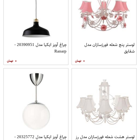
لوستر پنج شعله فورژسازان مدل
چراغ آویز ایکیا مدل 20390951 -
شقایق
Ranarp
۰
۰
لوستر هشت شعله فورژسازان مدل رز
چراغ آویز ایکیا مدل 20325772 -