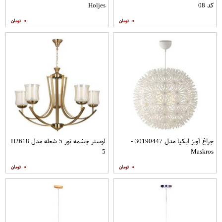
کد 08
Holjes
۰
۰
چراغ آویز ایکیا مدل 30190447 -
لوستر چشمه نور 5 شعله مدل H2618
5
Maskros
۰
۰