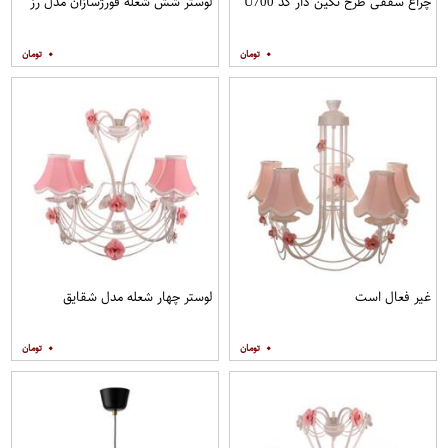
چراغ سقفی طرح نگین دار کد U700
لوستر شش شعله فورژسازان مدل رز
۰
۰
غیر فعال است
لوستر چهار شعله مدل شقایق
۰
۰