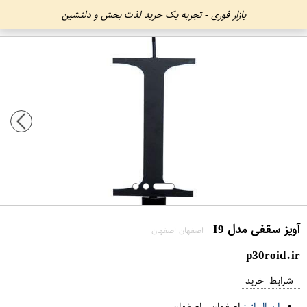
بازار فوری - تجربه یک خرید لذت بخش و دلنشین
آویز سقفی مدل I9
اصفهان اصفهان
p30roid.ir
شرایط خرید
ارسال از :
اصفهان
-
اصفهان