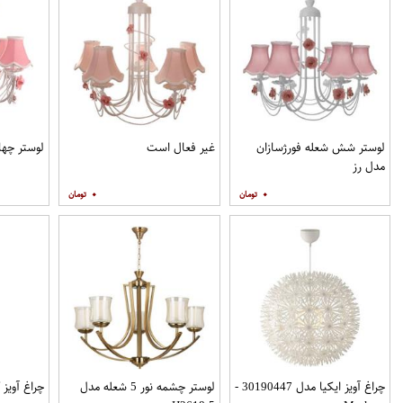
لوستر شش شعله فورژسازان
غیر فعال است
لوستر چها
مدل رز
۰
۰
چراغ آویز ایکیا مدل 30190447 -
لوستر چشمه نور 5 شعله مدل
چراغ آویز کد 003