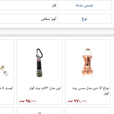
جنس بدنه
فلز
نوع
آویز سقفی
چراغ آلا دین مدل مسی برند
لیزر مدل ۳کاره برند کوثر
لوستر 8 شعله مدل E-198
کوثر
۹۵,۰۰۰
۷۷۰,۰۰۰