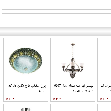
رای کد
لوستر آویز سه شعله مدل 6267
چراغ سقفی طرح نگین دار کد
U700
3+3-DLGHT306
۰
۰
۰