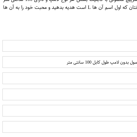
کابل است.این آویز مخصوص کسانی است که اول اسم آن ها L بوده و یا به حرف لا تین L علاقه دارند، همچنین می توانید آن را به دوستانتان که اول اسم آن ها L است هدیه بدهید و محبت خود را به آن ها
مپ طول کابل 100 سانتی متر