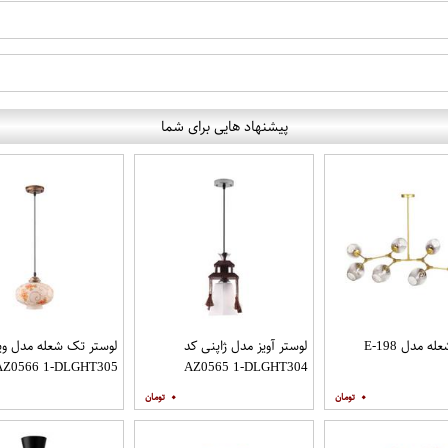
پیشنهاد هایی برای شما
لوستر آویز مدل ژاپنی کد
لوستر تک شعله مدل ویت
AZ0566 1-DLGHT305
AZ0565 1-DLGHT304
۰
۰