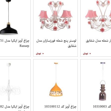
ر شعله مدل شقایق
لوستر پنج شعله فورژسازان مدل
شقایق
Ranarp
۰
۰
10310
چراغ آویز کد 103100112