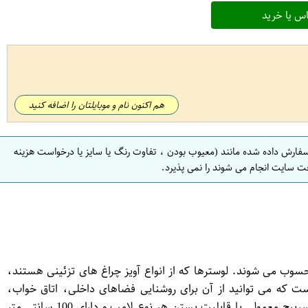
س یا خرید
هم اکنون نام و موبایلتان را اضافه کنید
سفارش داده شده مانند (معیوب بودن ، تفاوت رنگ یا سایز یا درخواست هزینه
ت سایت انجام می شوند را نمی پذیرد.
حسوب می شوند. لوسترها که از انواع آویز چراغ های تزئینی هستند،
ن حال زیبا، سبک و منحصربه فرد است که می توانید از آن برای روشنایی فضاهای داخلی، اتاق خواب،
آشپزخانه، راهرو و اتاق کودک استفاده کنید. جنس آن از فلز بوده و همین امر باعث می شود که حرارت لامپ به آن آسیب نرساند، دارای سرپیچ معمولی با قابلیت بستن هر نوع لامپ و دارای 100 سانتی متر