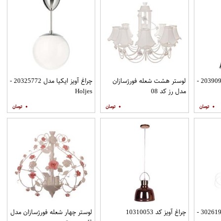
چراغ آویز ایکیا مدل 20390951 -
لوستر هشت شعله فورژسازان
چراغ آویز ایکیا مدل 20325772 -
مدل رز کد 08
Holjes
۰
۰
۰
چراغ آویز ایکیا مدل 30261982 -
چراغ آویز کد 10310053
لوستر چهار شعله فورژسازان مدل