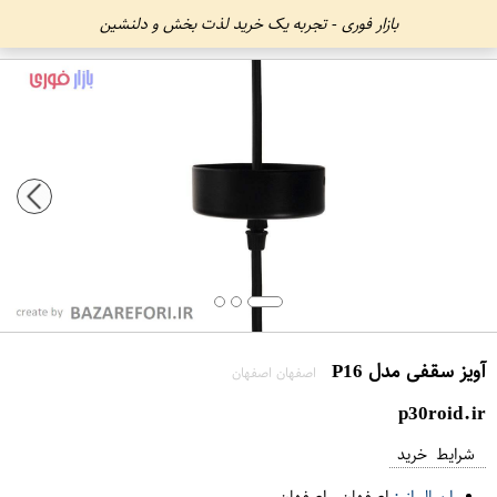
بازار فوری - تجربه یک خرید لذت بخش و دلنشین
آویز سقفی مدل P16
اصفهان اصفهان
p30roid.ir
شرایط خرید
ارسال از :
اصفهان
-
اصفهان