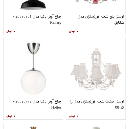
لوستر پنج شعله فورژسازان مدل
چراغ آویز ایکیا مدل 20390951 -
شقایق
Ranarp
۰
۰
لوستر هشت شعله فورژسازان مدل رز
چراغ آویز ایکیا مدل 20325772 -
کد 08
Holjes
۰
۰