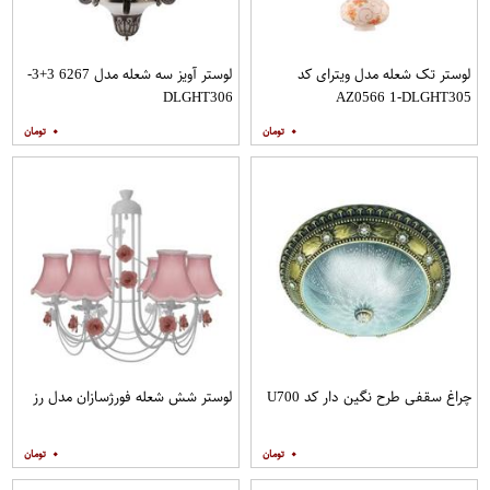
لوستر تک شعله مدل ویترای کد
لوستر آویز سه شعله مدل 6267 3+3-
DLGHT306
AZ0566 1-DLGHT305
۰
۰
چراغ سقفی طرح نگین دار کد U700
لوستر شش شعله فورژسازان مدل رز
۰
۰