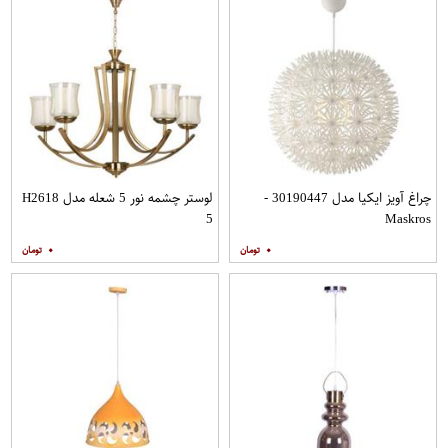
چراغ آویز ایکیا مدل 30190447 -
لوستر چشمه نور 5 شعله مدل H2618
5
Maskros
۰
۰