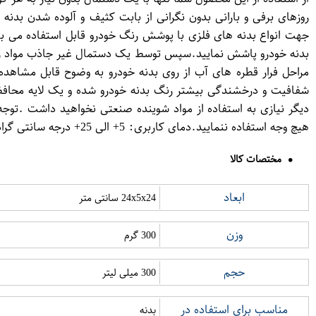
روزهای برفی و بارانی بدون نگرانی از بابت کثیف و آلوده شدن بدنه
جهت انواع بدنه های فلزی با پوشش رنگ خودرو قابل استفاده می با
بدنه خودرو پاشش نمایید.سپس توسط یک دستمال غیر جاذب مواد را روی 
مراحل فرار قطره های آب از روی بدنه خودرو به وضوح قابل مشاهده 
شفافیت و درخشندگی بیشتر رنگ بدنه خودرو شده و یک لایه محافظتی
دیگر نیازی به استفاده از مواد شوینده صنعتی نخواهید داشت .توجه
هیچ وجه استفاده ننمایید.دمای کاربری: 5+ الی 25+ درجه سانتی گراد. این محصول جهت یک بار استفاده برای کل بدنه خودرو می باشد و ماندگاری آن به مدت 3 ماه می باشد.
مختصات کالا
ابعاد
24x5x24 سانتی متر
وزن
300 گرم
حجم
300 میلی لیتر
مناسب برای استفاده در
بدنه