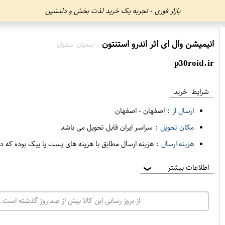
بازار فوری - تجربه یک خرید لذت بخش و دلنشین
انیمیشن وال ای اثر اندرو استنتون
اصفهان اصفهان
p30roid.ir
شرایط خرید
ارسال از :
اصفهان
-
اصفهان
مکان تحویل :
سراسر ایران قابل تحویل می باشد
هزینه ارسال :
هزینه ارسال مطابق با هزینه های پست یا پیک بوده که د
اطلاعات بیشتر
❯
از بروز رسانی این کالا بیش از صد روز گذشته است. 