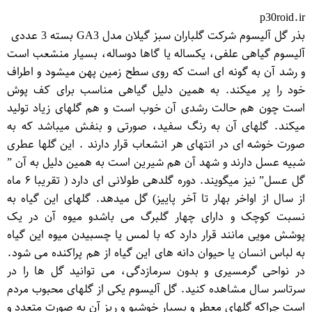
p30roid.ir
بذر گل آلیسوم شرکت گلباران سبز گیلان مدل GA3 بسته 3 عددی
آلیسوم گیاهی علفی، یکساله یا گاها دوساله، بسیار منشعب است
و رشد آن به گونه ای است که روی سطح زمین پهن میشود و اطراف
خود را پر میکند. به همین دلیل گیاهی مناسب برای کف پوش
است چون هم حالت رشدی آن خوب است و هم گلهای زیاد تولید
میکند. گلهای آن به رنگ سفید، صورتی و بنفش میباشد که به
صورت خوشه ای در انتهای هر انشعاب قرار دارند . این گلها عطری
شبیه عسل دارند و شهد آن هم شیرین است به همین دلیل به آن ”
گل عسل” نیز میگویند. دوره گلدهی طولانی ای دارد ( تقریبا ۶ ماه
از سال از اواخر بهار تا آخر پاییز) گل میدهد. گلهای این گیاه به
نسبت کوچک و دارای چهار گلبرگ می باشدو میوه آن در یک
پوشش مویی مانند قرار دارد که با لمس یا چسبیدن میوه این گیاه
به لباس انسان یا حیوان دانه های این گیاه از هم پراکنده می شود.
در نواحی گرمسیری و بدون سرمازدگی، می توانید گل ها را در
سرتاسر سال مشاهده کنید. گل آلیسوم یکی از گلهای محبوب مردم
است چراکه گلهای معطر و بسیار خوشبو و ریز آن به صورت متعدد و