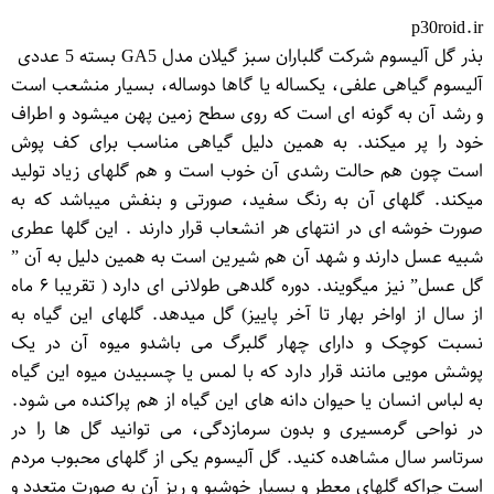
p30roid.ir
بذر گل آلیسوم شرکت گلباران سبز گیلان مدل GA5 بسته 5 عددی
آلیسوم گیاهی علفی، یکساله یا گاها دوساله، بسیار منشعب است
و رشد آن به گونه ای است که روی سطح زمین پهن میشود و اطراف
خود را پر میکند. به همین دلیل گیاهی مناسب برای کف پوش
است چون هم حالت رشدی آن خوب است و هم گلهای زیاد تولید
میکند. گلهای آن به رنگ سفید، صورتی و بنفش میباشد که به
صورت خوشه ای در انتهای هر انشعاب قرار دارند . این گلها عطری
شبیه عسل دارند و شهد آن هم شیرین است به همین دلیل به آن ”
گل عسل” نیز میگویند. دوره گلدهی طولانی ای دارد ( تقریبا ۶ ماه
از سال از اواخر بهار تا آخر پاییز) گل میدهد. گلهای این گیاه به
نسبت کوچک و دارای چهار گلبرگ می باشدو میوه آن در یک
پوشش مویی مانند قرار دارد که با لمس یا چسبیدن میوه این گیاه
به لباس انسان یا حیوان دانه های این گیاه از هم پراکنده می شود.
در نواحی گرمسیری و بدون سرمازدگی، می توانید گل ها را در
سرتاسر سال مشاهده کنید. گل آلیسوم یکی از گلهای محبوب مردم
است چراکه گلهای معطر و بسیار خوشبو و ریز آن به صورت متعدد و