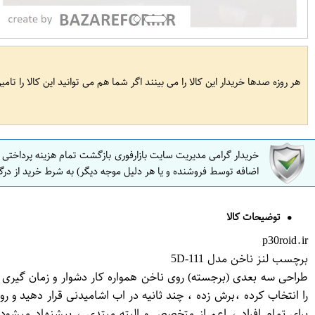
هر روزه صدها خریدار این کالا را می بینند اگر شما هم می توانید این کالا را تام
خریدار گرامی مدیریت سایت بازارفوری بازگشت تمام هزینه پرداختی
اضافه توسط فروشنده و یا هر دلیل موجه دیگر) به شرط خرید از درگ
توضیحات کالا
p30roid.ir
برچسب لنز ناخن مدل 5D-111
طراحی سه بعدی (برجسته) روی ناخن همواره کار دشوار و زمان گیری
را انتخاب کرده ،برش زده ، چند ثانیه در اب اشامیدنی قرار دهید و 
برای تمام افراد ، اعم از متخصص و البته مبتدی ، پیشنهاد میشود.