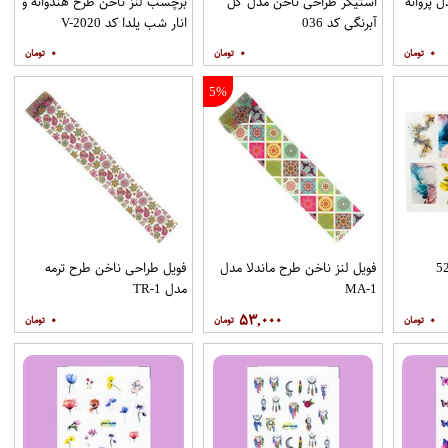
 پروانه
استیکر طراحی ناخن مدل گل
برچسب لنز ناخن طرح هندوانه و
آبرنگی کد 036
انار شب یلدا کد V-2020
۰
۰
۰
5%
فویل لنز ناخن طرح ماندلا مدل
فویل طراحی ناخن طرح ترمه
MA-1
مدل TR-1
۰
۵۳,۰۰۰
۰