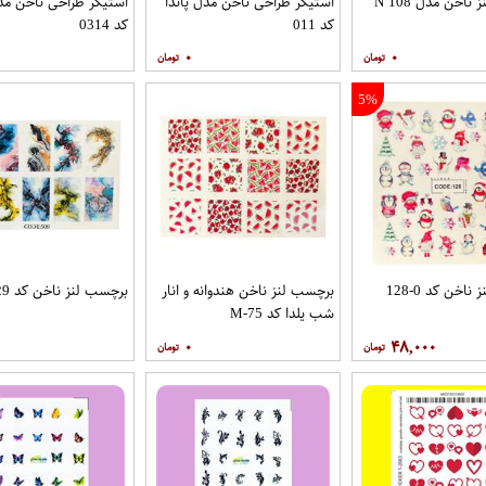
اخن مدل N 108
استیکر طراحی ناخن مدل پاندا
استیکر طراحی ناخن مدل
کد 011
کد 0314
۰
۰
5%
اخن کد 0-128
برچسب لنز ناخن هندوانه و انار
برچسب لنز ناخن کد 529
شب یلدا کد M-75
۰
۴۸,۰۰۰