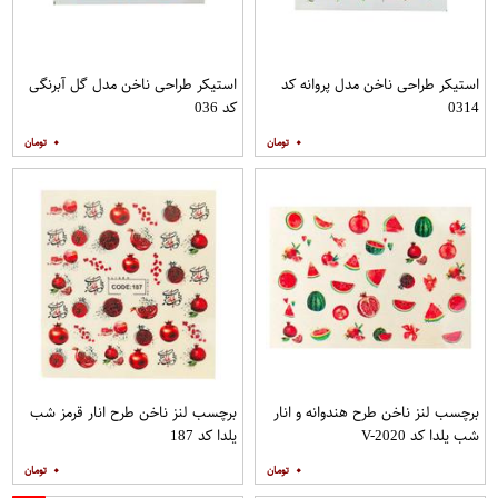
استیکر طراحی ناخن مدل پروانه کد
استیکر طراحی ناخن مدل گل آبرنگی
0314
کد 036
۰
۰
برچسب لنز ناخن طرح هندوانه و انار
برچسب لنز ناخن طرح انار قرمز شب
شب یلدا کد V-2020
یلدا کد 187
۰
۰