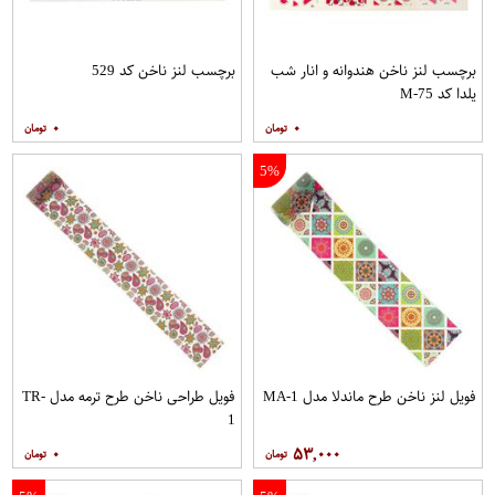
برچسب لنز ناخن هندوانه و انار شب
برچسب لنز ناخن کد 529
یلدا کد M-75
۰
۰
5%
فویل لنز ناخن طرح ماندلا مدل MA-1
فویل طراحی ناخن طرح ترمه مدل TR-
1
۰
۵۳,۰۰۰