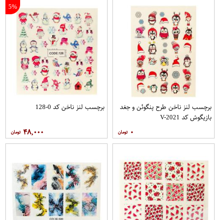
5%
برچسب لنز ناخن طرح پنگوئن و جغد
برچسب لنز ناخن کد 0-128
بازیگوش کد V-2021
۴۸,۰۰۰
۰