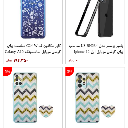
بامپر یوسمز مدل US-BH634 مناسب
کاور مگافون کد C24-W مناسب برای
برای گوشی موبایل اپل Iphone 12
گوشی موبایل سامسونگ Galaxy A10
12PRO
۱۹۴,۳۵۰
۰
5%
5%