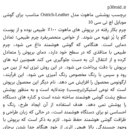
p30roid.ir
برچسب پوششی ماهوت مدل Ostrich-Leather مناسب برای گوشی
موبایل اچ تی سی 10
چرم بکار رفته در برپوش های ماهوت ۱۰۰٪ طبیعی بوده و از پوست
گاو یا بُز تهیه می شوند. از خواص منحصربفرد چرم طبیعی؛ تعادل
دمایی است. هنگامی که گوشی هوشمند داغ می شود، چرم
طبیعی با منافذی که در سطح خود دارد، دمای برپوش را متعادل
کرده و از انتقال آن به دست جلوگیری می کند همچنین لبه های
برپوش با دقت پرداخت می شود. در این روش تیزی لبه از بین می
رود و سپس با رنگ مخصوص رنگ آمیزی می شود. این فرآیند،
ارگونومی محصول را افزایش می دهد. نام دیگر این محصول برپوش
است که نوعی استیكر(برچسب) چندلایه است و به منظور پوشش
سطح پشت گوشی هوشمند ساخته شده است و كناره های دستگاه
را پوشش نمی دهد. هدف استفاده از آن ایجاد طرح، رنگ و
احساسی نو برای دستگاه هوشمند است، در حالی كه زبان طراحی و
ظرافت گوشی هوشمند حفظ شود. لازم به ذکر است که برپوش با
وجود چسبندگی بالا هیچی اثری از خود هنگام جدا شدن برجای