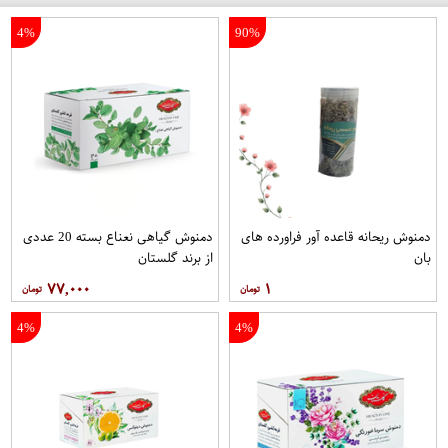
4%
90%
دمنوش ریحانه قاعده آور فراورده های
دمنوش گیاهی نعناع بسته 20 عددی
بان
از برند گلستان
۷۷,۰۰۰
۱
4%
4%