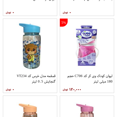
۰
۰
5%
لیوان کودک وی کر کد C706 حجم
قمقمه مدل خرس کد VT234
180 میلی لیتر
گنجایش 0.5 لیتر
۰
۱۲۰,۰۰۰