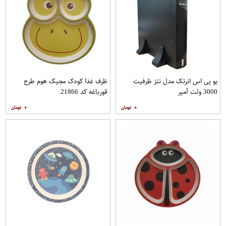
یو پی اس انرتک مدل نتز ظرفیت
ظرف غذا کودک مجیک هوم طرح
3000 ولت آمپر
قورباغه کد 21866
۰
۰