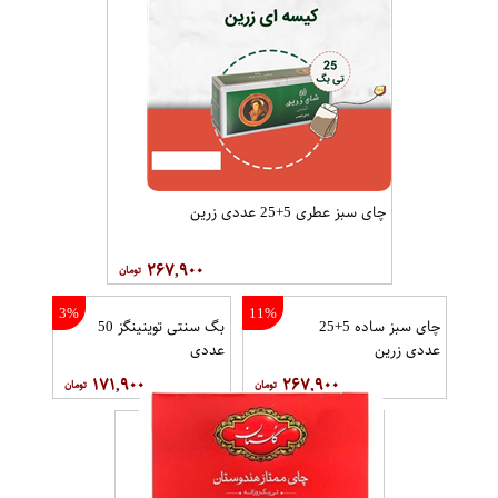
چای سبز عطری 5+25 عددی زرین
۲۶۷,۹۰۰
3%
11%
چای سبز ساده 5+25
بگ سنتی توینینگز 50
عددی زرین
عددی
۱۷۱,۹۰۰
۲۶۷,۹۰۰