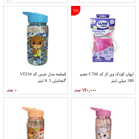
5%
لیوان کودک وی کر کد C706 حجم
قمقمه مدل خرس کد VT234
180 میلی لیتر
گنجایش 0.5 لیتر
۰
۱۲۰,۰۰۰