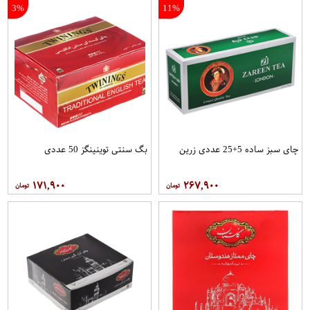
3%
11%
چای سبز ساده 5+25 عددی زرین
بگ سنتی توینینگز 50 عددی
۱۷۱,۹۰۰
۲۶۷,۹۰۰