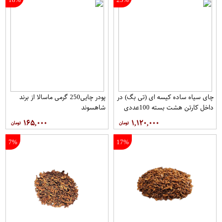
چای سیاه ساده کیسه ای (تی بگ) در
پودر چایی250 گرمی ماسالا از برند
داخل کارتن هشت بسته 100عددی
شاهسوند
برند دبش
۱۶۵,۰۰۰
۱,۱۲۰,۰۰۰
7%
17%