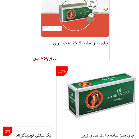
چای سبز عطری 5+25 عددی زرین
۲۶۷,۹۰۰
11%
3%
چای سبز ساده 5+25 عددی زرین
بگ سنتی توینینگز 50