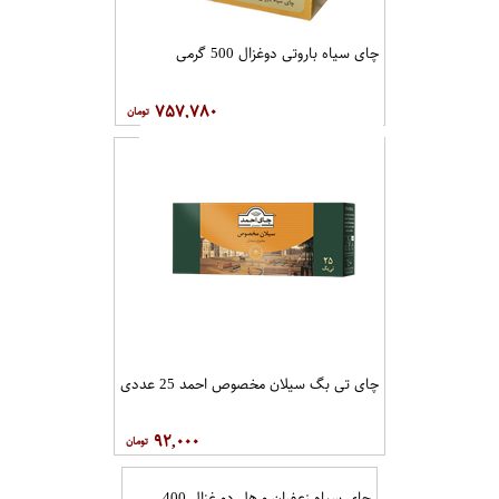
چای سیاه باروتی دوغزال 500 گرمی
۷۵۷,۷۸۰
چای تی بگ سیلان مخصوص احمد 25 عددی
۹۲,۰۰۰
چای سیاه زعفران و هل دو غزال 400