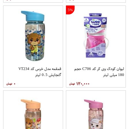
5%
لیوان کودک وی کر کد C706 حجم
قمقمه مدل خرس کد VT234
180 میلی لیتر
گنجایش 0.5 لیتر
۰
۱۲۰,۰۰۰