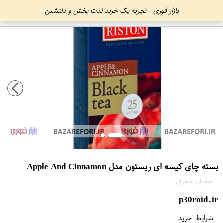
بازار فوری - تجربه یک خرید لذت بخش و دلنشین
بسته چای کیسه ای ریستون مدل Apple And Cinnamon
اصفهان اصفهان
p30roid.ir
شرایط خرید