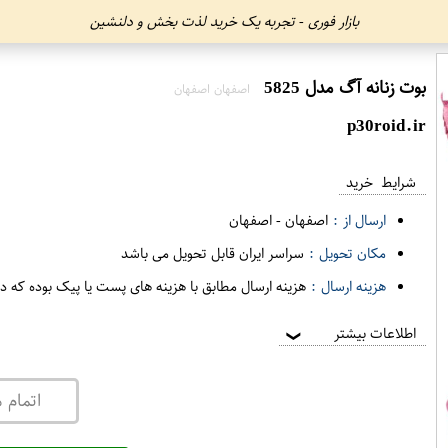
بازار فوری - تجربه یک خرید لذت بخش و دلنشین
بوت زنانه آگ مدل 5825
اصفهان اصفهان
p30roid.ir
شرایط خرید
ارسال از :
اصفهان
-
اصفهان
مکان تحویل :
سراسر ایران قابل تحویل می باشد
هزینه ارسال :
هزینه ارسال مطابق با هزینه های پست یا پیک بوده که د
اطلاعات بیشتر
❯
اتمام 