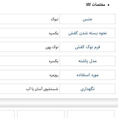
مختصات کالا
جنس
نبوک
نحوه بسته شدن کفش
یکسره
فرم نوک کفش
نوک پهن
مدل پاشنه
یکسره
مورد استفاده
روزمره
نگهداری
شستشوی آسان با آب