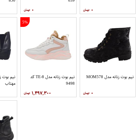
850
639
۰
۰
5%
نیم بوت زنانه مدل MOM578
نیم بوت زنانه مدل TE-8 کد
نیم بوت ز
9498
مهتاب
۱,۴۹۷,۳۰۰
۰