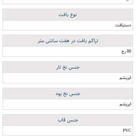
نوع بافت
دستبافت
تراکم بافت در هفت سانتی متر
80 رج
جنس نخ تار
ابریشم
جنس نخ پود
ابریشم
جنس قاب
PVC