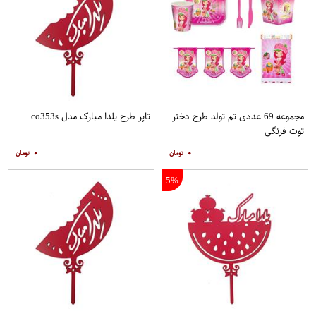
مجموعه 69 عددی تم تولد طرح دختر
تاپر طرح یلدا مبارک مدل co353s
توت فرنگی
۰
۰
5%