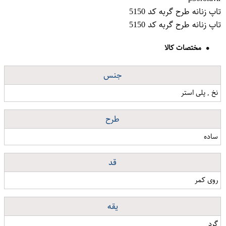
تاپ زنانه طرح گربه کد 5150
تاپ زنانه طرح گربه کد 5150
مختصات کالا
جنس
نخ , پلی استر
طرح
ساده
قد
روی کمر
یقه
گرد