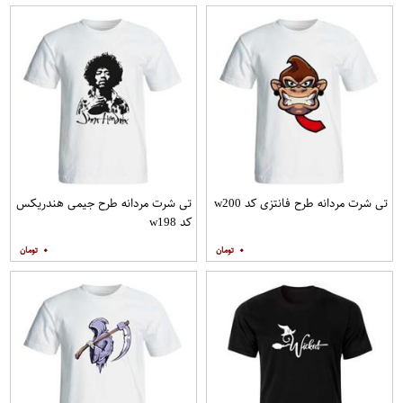
تی شرت مردانه طرح فانتزی کد w200
تی شرت مردانه طرح جیمی هندریکس
کد w198
۰
۰