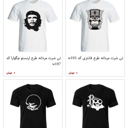
تی شرت مردانه طرح فانتزی کد w193
تی شرت مردانه طرح ارنستو چگوارا کد
w197
۰
۰