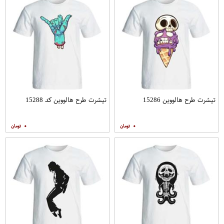
تیشرت طرح هالووین 15286
تیشرت طرح هالووین کد 15288
۰
۰