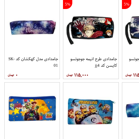
5%
5%
جوتسو
جامدادی طرح انیمه جوجوتسو
جامدادی مدل کهکشان کد SK-
کایسن کد jj4
01
۰
۱۱۵,۰۰۰
۱۱