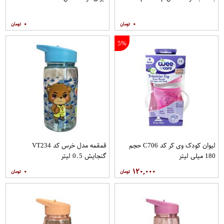
۰
۰
5%
لیوان کودک وی کر کد C706 حجم
قمقمه مدل خرس کد VT234
180 میلی لیتر
گنجایش 0.5 لیتر
۰
۱۲۰,۰۰۰