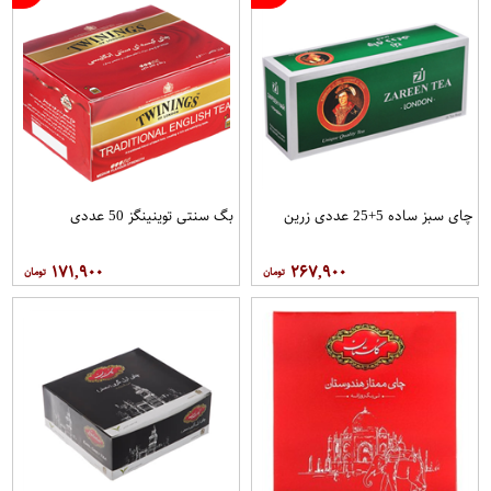
چای سبز ساده 5+25 عددی زرین
بگ سنتی توینینگز 50 عددی
۱۷۱,۹۰۰
۲۶۷,۹۰۰