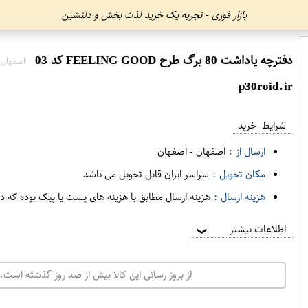
بازار فوری - تجربه یک خرید لذت بخش و دلنشین
دفترچه یاداشت 80 برگ طرح FEELING GOOD کد 03
اصفهان 
p30roid.ir
شرایط خرید
ارسال از :
اصفهان
-
اصفهان
مکان تحویل :
سراسر ایران قابل تحویل می باشد
هزینه ارسال :
هزینه ارسال مطابق با هزینه های پست یا پیک بوده که د
اطلاعات بیشتر
❯
از بروز رسانی این کالا بیش از صد روز گذشته است. 