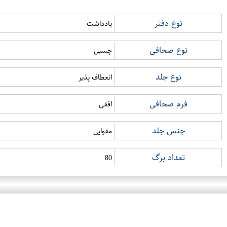
نوع دفتر
یادداشت
نوع صحافی
چسبی
نوع جلد
انعطاف پذیر
فرم صحافی
افقی
جنس جلد
مقوایی
تعداد برگ
80