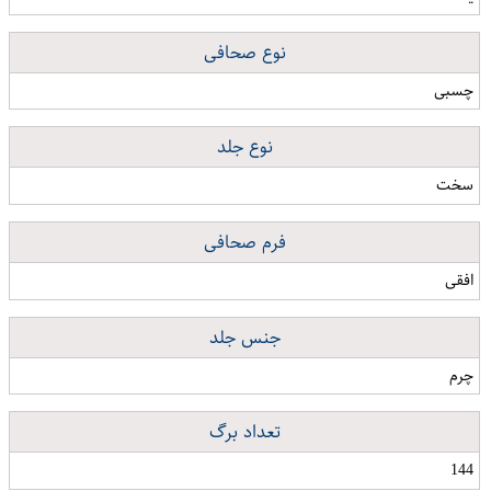
نوع صحافی
چسبی
نوع جلد
سخت
فرم صحافی
افقی
جنس جلد
چرم
تعداد برگ
144