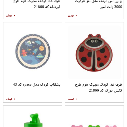
یو پی اس انرتک مدل نتز ظرفیت
ظرف غذا کودک مجیک هوم طرح
3000 ولت آمپر
قورباغه کد 21866
۰
۰
ظرف غذا کودک مجیک هوم طرح
بشقاب کودک مدل space کد 43
کفش دوزک کد 21866
۰
۰