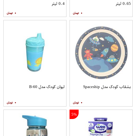
0.65 لیتر
0.4 لیتر
۰
۰
بشقاب کودک مدل Spaceship
لیوان کودک مدل B-60
۰
۰
5%