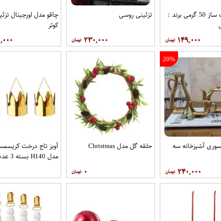
عود دست ساز 50 گرمی برند :
تزئینی روسی
چاقو مدل اورجینال تزئی
کوثر
,۰۰۰
۲۳۰,۰۰۰
۱۴۹,۰۰۰
20%
ری آشپزخانه سه
حلقه گل مدل Christmas
آویز تاج درخت کریسمس
مدل H140 بسته 3 عددی
۰
۲۴۰,۰۰۰