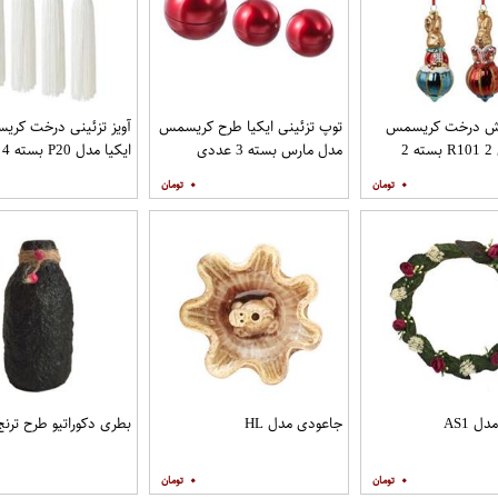
وش درخت کریسمس
توپ تزئینی ایکیا طرح کریسمس
آویز تزئینی درخت کر
ایکیا مدل R101 2 بسته 2
مدل مارس بسته 3 عددی
ایکیا مدل P20 بسته 4 عددی
۰
۰
ل AS1
جاعودی مدل HL
بطری دکوراتیو طرح ترنج
۰
۰