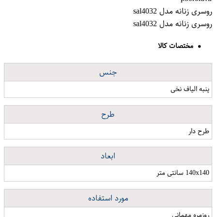
روسری زنانه مدل sal4032
روسری زنانه مدل sal4032
مختصات کالا
جنس
پنبه الیاف نخی
طرح
طرح دار
ابعاد
140x140 سانتی متر
مورد استفاده
روزمره مهمانی