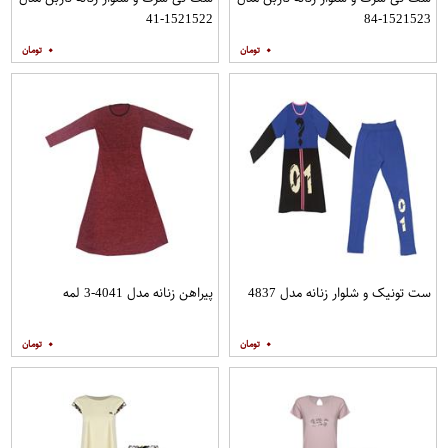
1521522-41
1521523-84
۰
۰
ست تونیک و شلوار زنانه مدل 4837
پیراهن زنانه مدل 4041-3 لمه
۰
۰