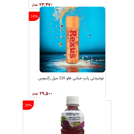
۲۳,۴۷۰
16%
نوشیدنی پاپ حبابی هلو 320 میل رکسوس
۲۹,۵۰۰
28%