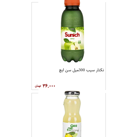
نکتار سیب 300میل سن ایچ
۳۶,۰۰۰