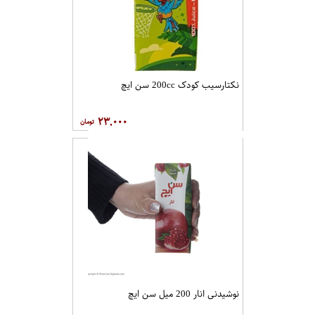
نکتارسیب کودک 200cc سن ايچ
۲۳,۰۰۰
نوشیدنی انار 200 میل سن ایچ