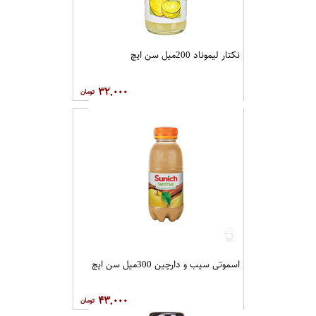
نکتار لیموناد 200میل سن ایچ
۳۲,۰۰۰
اسموتی سیب و دارچین 300میل سن ایچ
۴۳,۰۰۰