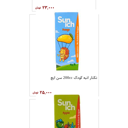
۲۳,۰۰۰
نکتار انبه کودک 200cc سن ايچ
۲۵,۰۰۰