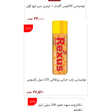
نوشیدنی کاکتوس گازدار 1 لیتری سن ایچ کول
۳۳,۰۰۰
21%
نوشیدنی پاپ حبابی پرتقالی 320 میل رکسوس
۲۷,۵۲۰
18%
نکتارچند میوه حجم 200 میلی لیتر
تکدانه