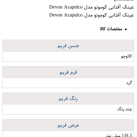
عینک آفتابی کومونو مدل Devon Acapulco
عینک آفتابی کومونو مدل Devon Acapulco
مختصات کالا
جنس فریم
کائوچو
فرم فریم
گرد
رنگ فریم
چند رنگ
عرض فریم
139.5 میلی متر