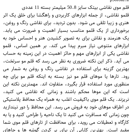
قلم موی نقاشی بیتک سایز 50.8 میلیمتر بسته 11 عددی
قلمو نقاشی، از جمله ابزارهای کاربردی و راهگشا برای خلق یک اثر
هنری و زیبا تلقی می شود. بدون تردید، برای نقاشی رنگ و روغن،
برخورداری از یک قلمو مناسب بسیار اهمیت و ضرورت می یابد.
یک هنرمند و نقاش برای به تصویر کشیدن هنر و احساس خود به
ابزارهای متنوعی نیاز مبرم پیدا می کند. بر همین اساس، قلمو
نقاشی یکی از ابزارهای مهم و حائز اهمیت در این زمینه به حساب
می آید. ذکر این نکته ضروری به نظر می رسد که قلم مو سرتخت،
بهترین گزینه برای استفاده در نقاشی رنگ و روغن به شمار می
رود. تارها یا موهای قلم مو نیز بسته به اینکه قلم مو برای چه
منظوری مورد استفاده قرار بگیرد، متفاوت اند. مهمترین نکته این
است که این موها محکم باشند و زمانی که نقاشی می کنید،
نریزند. یک قلم موی باکیفیت اغلب به همراه یک محافظ پلاستیکی
در اطراف موهای خود به فروش می رسد. این محافظ را دور نیندازید
چون زمانی که مسافرت می کنید تا یک ناحیه را طراحی کنید و یا به
کارگاه و تعطیلات می روید، برای محافظت از تارهای قلم موی شما
مفید است. بهترین کارایی آن برای پر کردن گوشه ها و جاهای