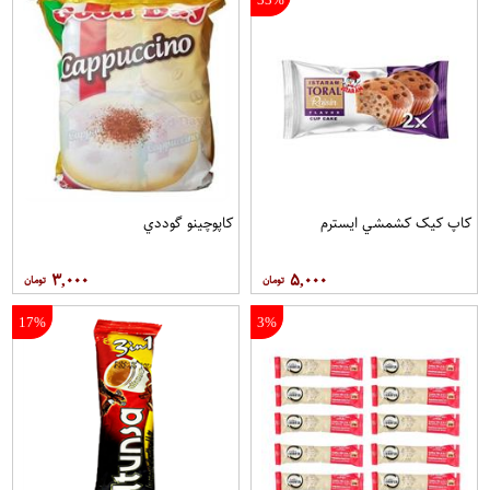
کاپ کيک کشمشي ايسترم
کاپوچينو گوددي
۳,۰۰۰
۵,۰۰۰
17%
3%