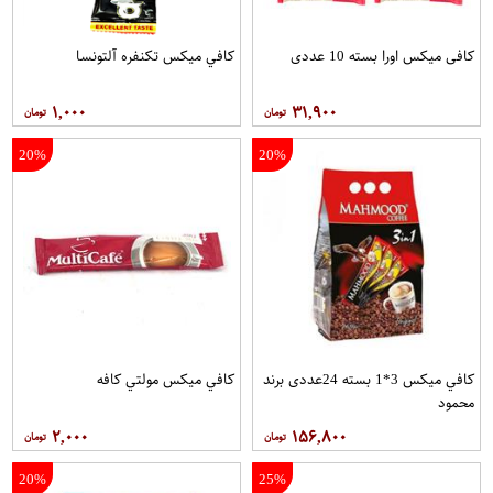
کافی میکس اورا بسته 10 عددی
کافي ميکس تکنفره آلتونسا
۱,۰۰۰
۳۱,۹۰۰
20%
20%
کافي ميکس 3*1 بسته 24عددی برند
کافي ميکس مولتي کافه
محمود
۲,۰۰۰
۱۵۶,۸۰۰
20%
25%